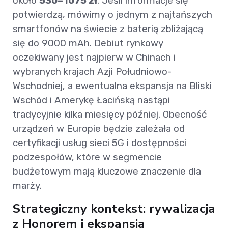
około
530–1075 zł
. Jeśli informacje się
potwierdzą, mówimy o jednym z najtańszych
smartfonów na świecie z baterią zbliżającą
się do 9000 mAh. Debiut rynkowy
oczekiwany jest najpierw w Chinach i
wybranych krajach Azji Południowo-
Wschodniej, a ewentualna ekspansja na Bliski
Wschód i Amerykę Łacińską nastąpi
tradycyjnie kilka miesięcy później. Obecność
urządzeń w Europie będzie zależała od
certyfikacji usług sieci 5G i dostępności
podzespołów, które w segmencie
budżetowym mają kluczowe znaczenie dla
marży.
Strategiczny kontekst: rywalizacja
z Honorem i ekspansja