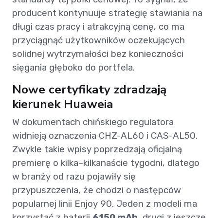
producent kontynuuje strategię stawiania na
długi czas pracy i atrakcyjną cenę, co ma
przyciągnąć użytkowników oczekujących
solidnej wytrzymałości bez konieczności
sięgania głęboko do portfela.
Nowe certyfikaty zdradzają
kierunek Huaweia
W dokumentach chińskiego regulatora
widnieją oznaczenia CHZ-AL60 i CAS-AL50.
Zwykle takie wpisy poprzedzają oficjalną
premierę o kilka–kilkanaście tygodni, dlatego
w branży od razu pojawiły się
przypuszczenia, że chodzi o następców
popularnej linii Enjoy 90. Jeden z modeli ma
korzystać z baterii
6150 mAh
, drugi z jeszcze