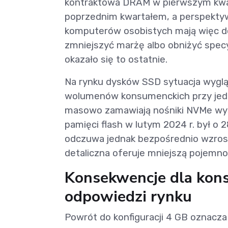
kontraktowa DRAM w pierwszym kwar
poprzednim kwartałem, a perspektyw
komputerów osobistych mają więc d
zmniejszyć marżę albo obniżyć spec
okazało się to ostatnie.
Na rynku dysków SSD sytuacja wyglą
wolumenów konsumenckich przy jed
masowo zamawiają nośniki NVMe wyso
pamięci flash w lutym 2024 r. był o
odczuwa jednak bezpośrednio wzrost
detaliczna oferuje mniejszą pojemno
Konsekwencje dla kon
odpowiedzi rynku
Powrót do konfiguracji 4 GB oznacza 