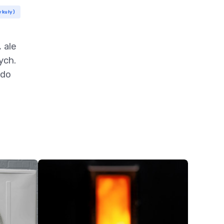
ykuły)
 ale
ych.
 do