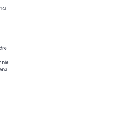
nci
óre
 nie
cena