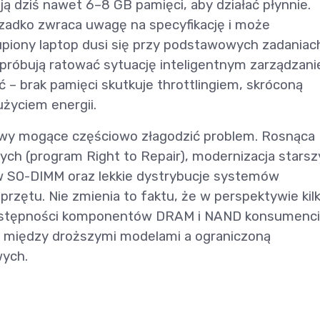
ją dziś nawet 6–8 GB pamięci, aby działać płynnie.
zadko zwraca uwagę na specyfikację i może
piony laptop dusi się przy podstawowych zadaniac
próbują ratować sytuację inteligentnym zarządzan
ać – brak pamięci skutkuje throttlingiem, skróconą
życiem energii.
atywy mogące częściowo złagodzić problem. Rosnąca
ch (program Right to Repair), modernizacja stars
 SO-DIMM oraz lekkie dystrybucje systemów
zętu. Nie zmienia to faktu, że w perspektywie kilk
ostępności komponentów DRAM i NAND konsumenci
u między droższymi modelami a ograniczoną
wych.