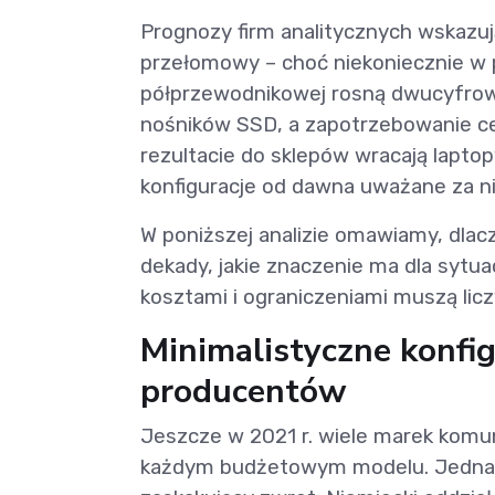
Prognozy firm analitycznych wskazu
przełomowy – choć niekoniecznie w
półprzewodnikowej rosną dwucyfrowo
nośników SSD, a zapotrzebowanie ce
rezultacie do sklepów wracają lapto
konfiguracje od dawna uważane za n
W poniższej analizie omawiamy, dlac
dekady, jakie znaczenie ma dla sytuac
kosztami i ograniczeniami muszą lic
Minimalistyczne konfig
producentów
Jeszcze w 2021 r. wiele marek kom
każdym budżetowym modelu. Jednak 