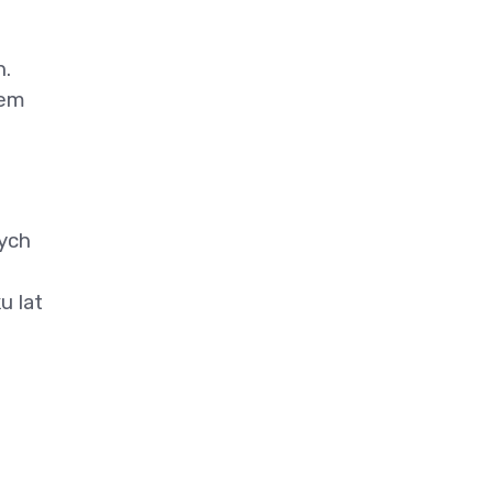
h.
iem
zych
u lat