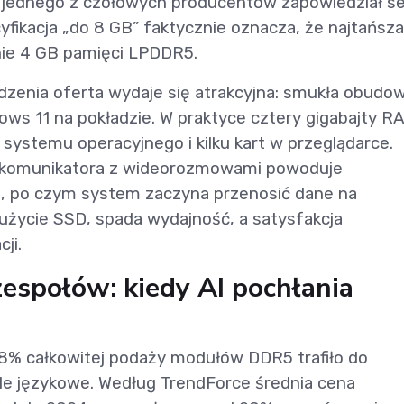
ł jednego z czołowych producentów zapowiedział se
yfikacja „do 8 GB” faktycznie oznacza, że najtańsza
nie 4 GB pamięci LPDDR5.
zenia oferta wydaje się atrakcyjna: smukła obudow
ws 11 na pokładzie. W praktyce cztery gigabajty R
systemu operacyjnego i kilku kart w przeglądarce.
zy komunikatora z wideorozmowami powoduje
, po czym system zaczyna przenosić dane na
zużycie SSD, spada wydajność, a satysfakcja
ji.
społów: kiedy AI pochłania
38% całkowitej podaży modułów DDR5 trafiło do
e językowe. Według TrendForce średnia cena