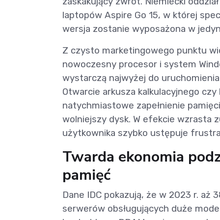
zaskakujący zwrot. Niemiecki oddzia
laptopów Aspire Go 15, w której spec
wersja zostanie wyposażona w jedy
Z czysto marketingowego punktu wid
nowoczesny procesor i system Windo
wystarczą najwyżej do uruchomienia 
Otwarcie arkusza kalkulacyjnego c
natychmiastowe zapełnienie pamięci
wolniejszy dysk. W efekcie wzrasta 
użytkownika szybko ustępuje frustrac
Twarda ekonomia podze
pamięć
Dane IDC pokazują, że w 2023 r. aż 
serwerów obsługujących duże model