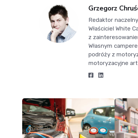
Grzegorz Chruś
Redaktor naczelny,
Właściciel White Ca
z zainteresowanie
Własnym camperem 
podróży z motoryza
motoryzacyjne art