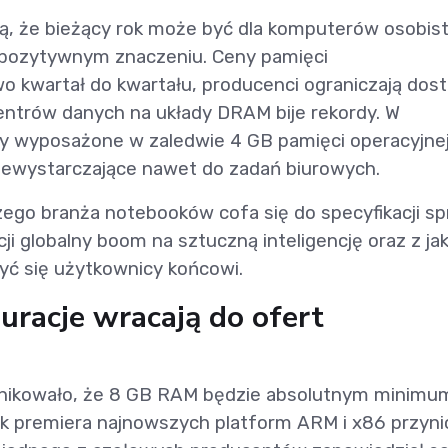
ją, że bieżący rok może być dla komputerów osobis
 pozytywnym znaczeniu. Ceny pamięci
 kwartał do kwartału, producenci ograniczają dos
ntrów danych na układy DRAM bije rekordy. W
py wyposażone w zaledwie 4 GB pamięci operacyjnej
iewystarczające nawet do zadań biurowych.
zego branża notebooków cofa się do specyfikacji s
ji globalny boom na sztuczną inteligencję oraz z ja
zyć się użytkownicy końcowi.
uracje wracają do ofert
unikowało, że 8 GB RAM będzie absolutnym minimu
premiera najnowszych platform ARM i x86 przyni