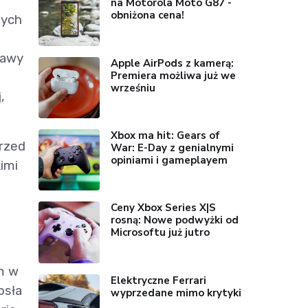
na Motorola Moto G87 -
obniżona cena!
tych
tawy
Apple AirPods z kamerą:
Premiera możliwa już we
wrześniu
,
Xbox ma hit: Gears of
przed
War: E-Day z genialnymi
opiniami i gameplayem
kimi
Ceny Xbox Series X|S
rosną: Nowe podwyżki od
Microsoftu już jutro
m w
Elektryczne Ferrari
osła
wyprzedane mimo krytyki