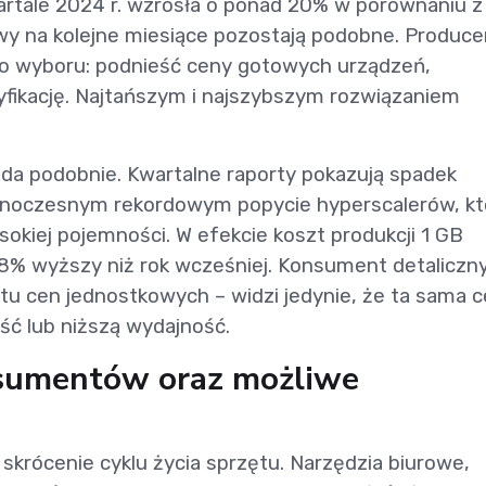
tale 2024 r. wzrosła o ponad 20% w porównaniu z
y na kolejne miesiące pozostają podobne. Produce
o wyboru: podnieść ceny gotowych urządzeń,
yfikację. Najtańszym i najszybszym rozwiązaniem
da podobnie. Kwartalne raporty pokazują spadek
noczesnym rekordowym popycie hyperscalerów, kt
kiej pojemności. W efekcie koszt produkcji 1 GB
 28% wyższy niż rok wcześniej. Konsument detaliczny
u cen jednostkowych – widzi jedynie, że ta sama 
ść lub niższą wydajność.
sumentów oraz możliwe
skrócenie cyklu życia sprzętu. Narzędzia biurowe,