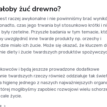
żałoby żuć drewno?
est raczej awykonalne i nie powinniśmy brać wynik
nadto, czas jego trwania był stosunkowo krótki i n
były rzetelne. Przyszłe badania w tym temacie, kt
y uwzględnić inne twarde produkty np. orzechy i
dzie miało ich żucie. Może się okazać, że kluczem 
ie diety i żucie twardszych produktów spożywczyc
ukowców i będą jeszcze prowadzone dodatkowe
anie twardszych rzeczy również oddziałuje tak świe
 higienę jednego z naszych najważniejszych organ
której moglibyśmy zapobiec rozwojowi wielu schorze
całe życie.
e
>