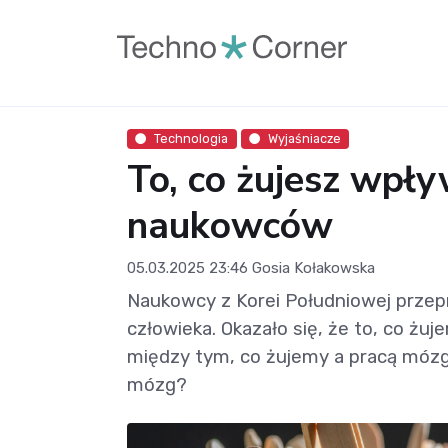
Technologia
Wyjaśniacze
To, co żujesz wpł
naukowców
05.03.2025 23:46
Gosia Kołakowska
Naukowcy z Korei Południowej prze
człowieka. Okazało się, że to, co ż
między tym, co żujemy a pracą mózgu
mózg?