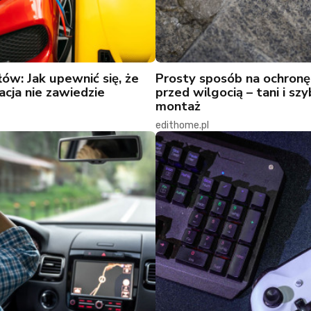
łów: Jak upewnić się, że
Prosty sposób na ochronę
acja nie zawiedzie
przed wilgocią – tani i szy
montaż
edithome.pl