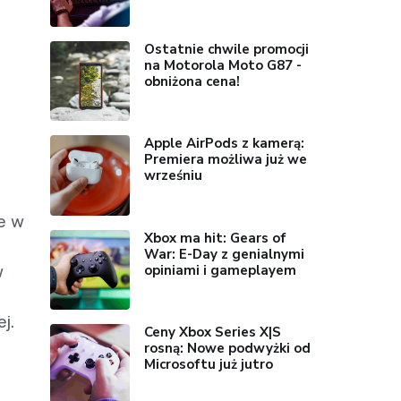
Ostatnie chwile promocji
na Motorola Moto G87 -
obniżona cena!
Apple AirPods z kamerą:
Premiera możliwa już we
wrześniu
e w
Xbox ma hit: Gears of
War: E-Day z genialnymi
opiniami i gameplayem
w
j.
Ceny Xbox Series X|S
rosną: Nowe podwyżki od
Microsoftu już jutro