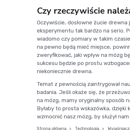
Czy rzeczywiście nale
Oczywiście, dosłowne żucie drewna j
eksperymentu tak bardzo na serio. Po
wiadomo czy pomiary w takim czasie 
na pewno będą mieć miejsce, powinn
zweryfikować, jaki wpływ na mózg bę
sukcesu będzie po prostu wzbogacen
niekoniecznie drewna.
Temat z pewnością zaintrygował na
badania. Jeśli okaże się, że przeżuw
na mózg, mamy oryginalny sposób na
Byłaby to prosta wskazówka, dzięki 
wzmocnić nasz mózg, by służył nam 
Strona główna
>
Technologia
>
Wyjaśniacz