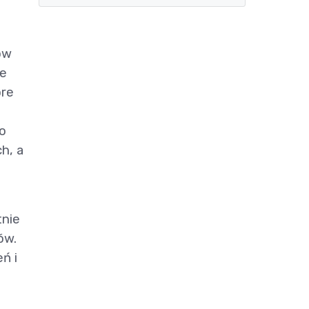
ów
ie
óre
do
h, a
tnie
ów.
ń i