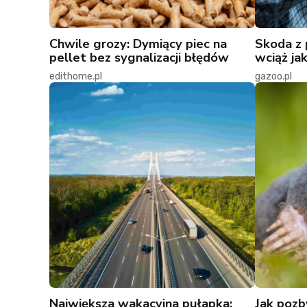
Chwile grozy: Dymiący piec na
Skoda z 
pellet bez sygnalizacji błędów
wciąż ja
edithome.pl
gazoo.pl
Największa wakacyjna pułapka:
Jak pozb