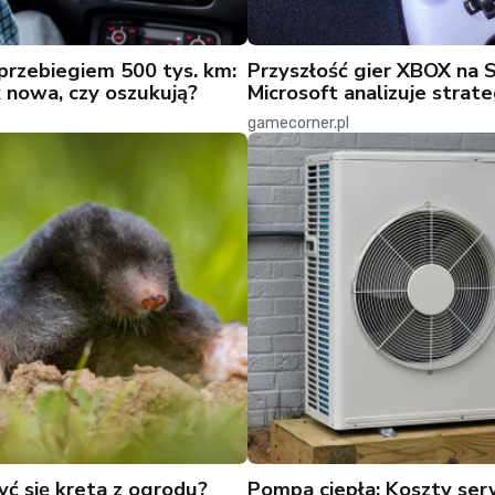
przebiegiem 500 tys. km:
Przyszłość gier XBOX na 
k nowa, czy oszukują?
Microsoft analizuje strate
gamecorner.pl
yć się kreta z ogrodu?
Pompa ciepła: Koszty se