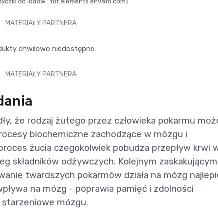
yczki do lodów : fot.elements.envato.com)
MATERIAŁY PARTNERA
dukty chwilowo niedostępne.
MATERIAŁY PARTNERA
dania
ły, że rodzaj żutego przez człowieka pokarmu moż
rocesy biochemiczne zachodzące w mózgu i
proces żucia czegokolwiek pobudza przepływ krwi 
reg składników odżywczych. Kolejnym zaskakującym
uwanie twardszych pokarmów działa na mózg najlepie
wpływa na mózg - poprawia pamięć i zdolności
y starzeniowe mózgu.