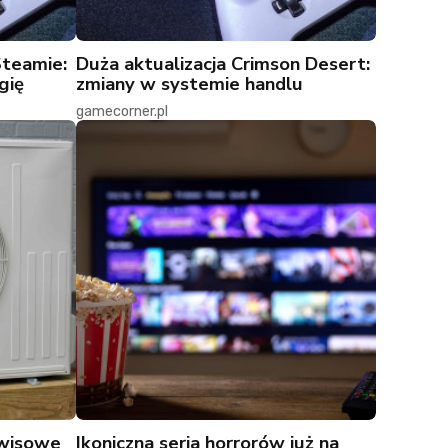
Steamie:
Duża aktualizacja Crimson Desert:
gię
zmiany w systemie handlu
gamecorner.pl
rwisowe
Ikoniczna seria horrorów już na