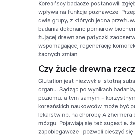
Koreańscy badacze postanowili zgłęb
wpływa na funkcje poznawcze. Przep
dwie grupy, z których jedna przeżuw
badania dokonano pomiarów biochem
żującej drewniane patyczki zaobser
wspomagającej regenerację komórek 
żadnych zmian
Czy żucie drewna rze
Glutation jest niezwykle istotną su
organu. Sądząc po wynikach badania,
poziomu, a tym samym – korzystnym
koreańskich naukowców może być p
lekarstw np. na chorobę Alzheimera
mózgu. Pojawiają się też sugestie, 
zapobiegawcze i pozwoli cieszyć się