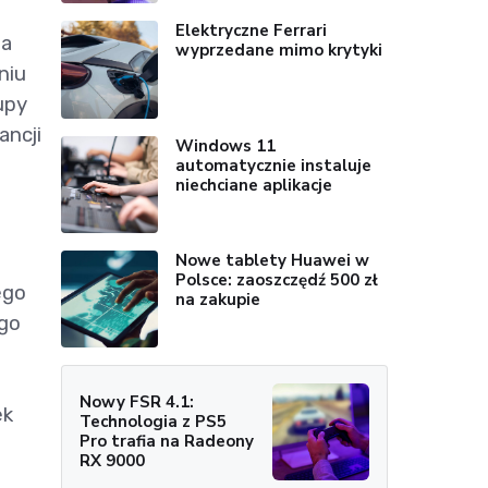
Elektryczne Ferrari
na
wyprzedane mimo krytyki
niu
upy
ancji
Windows 11
automatycznie instaluje
niechciane aplikacje
Nowe tablety Huawei w
Polsce: zaoszczędź 500 zł
ego
na zakupie
ego
Nowy FSR 4.1:
ek
Technologia z PS5
Pro trafia na Radeony
RX 9000