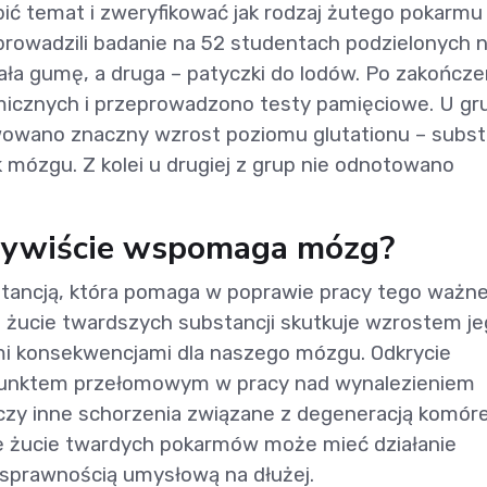
ić temat i zweryfikować jak rodzaj żutego pokarmu
rowadzili badanie na 52 studentach podzielonych 
ała gumę, a druga – patyczki do lodów. Po zakończe
icznych i przeprowadzono testy pamięciowe. U gr
wowano znaczny wzrost poziomu glutationu – subst
mózgu. Z kolei u drugiej z grup nie odnotowano
czywiście wspomaga mózg?
bstancją, która pomaga w poprawie pracy tego ważn
 żucie twardszych substancji skutkuje wzrostem j
i konsekwencjami dla naszego mózgu. Odkrycie
unktem przełomowym w pracy nad wynalezieniem
 czy inne schorzenia związane z degeneracją komór
że żucie twardych pokarmów może mieć działanie
 sprawnością umysłową na dłużej.