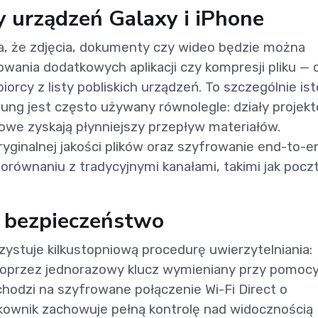
y urządzeń Galaxy i iPhone
a, że zdjęcia, dokumenty czy wideo będzie można
wania dodatkowych aplikacji czy kompresji pliku — 
iorcy z listy pobliskich urządzeń. To szczególnie is
sung jest często używany równolegle: działy projek
owe zyskają płynniejszy przepływ materiałów.
yginalnej jakości plików oraz szyfrowanie end-to-e
równaniu z tradycyjnymi kanałami, takimi jak poczt
i bezpieczeństwo
zystuje kilkustopniową procedurę uwierzytelniania:
oprzez jednorazowy klucz wymieniany przy pomoc
chodzi na szyfrowane połączenie Wi-Fi Direct o
tkownik zachowuje pełną kontrolę nad widocznością