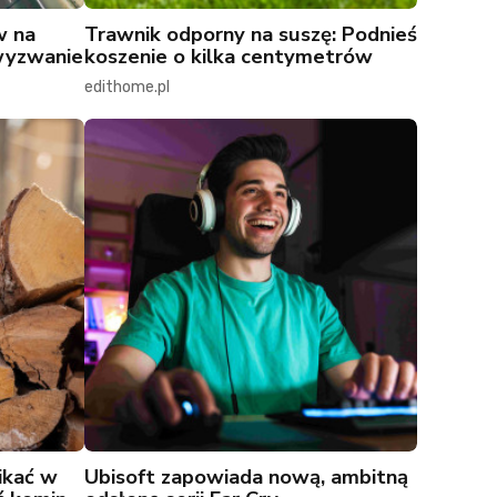
w na
Trawnik odporny na suszę: Podnieś
wyzwanie
koszenie o kilka centymetrów
edithome.pl
ikać w
Ubisoft zapowiada nową, ambitną