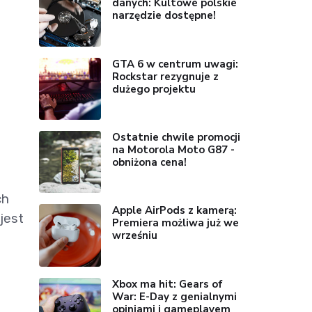
danych: Kultowe polskie
narzędzie dostępne!
GTA 6 w centrum uwagi:
Rockstar rezygnuje z
dużego projektu
Ostatnie chwile promocji
na Motorola Moto G87 -
obniżona cena!
ch
Apple AirPods z kamerą:
jest
Premiera możliwa już we
wrześniu
Xbox ma hit: Gears of
War: E-Day z genialnymi
opiniami i gameplayem