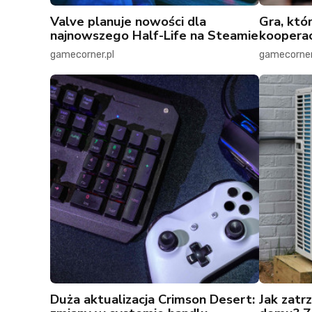
Valve planuje nowości dla
Gra, któ
najnowszego Half-Life na Steamie
kooperac
gamecorner.pl
gamecorner
Duża aktualizacja Crimson Desert:
Jak zatr