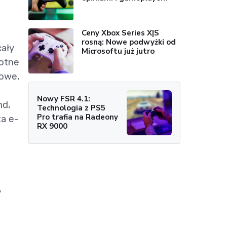
Ceny Xbox Series X|S
rosną: Nowe podwyżki od
cały
Microsoftu już jutro
totne
towe,
Nowy FSR 4.1:
nd,
Technologia z PS5
Pro trafia na Radeony
a e-
RX 9000
y