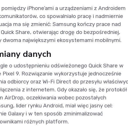
ów pomiędzy iPhone’ami a urządzeniami z Androidem
omunikatorów, co spowalniało pracę i nadmiernie
tuacja ma się zmienić: Samsung kończy prace nad
uick Share, otwierając drogę do bezpośredniej,
y dwoma największymi ekosystemami mobilnymi.
miany danych
gle o udostępnieniu odświeżonego Quick Share w
e Pixel 9. Rozwiązanie wykorzystuje jednocześnie
ia odbiorcy oraz Wi-Fi Direct do przesyłu właściwy
ączenia z internetem. Gdy okazało się, że protokół 
m AirDrop, oczekiwania wobec pozostałych
ng, lider rynku Android, miał więc jasny cel:
nie Galaxy i w ten sposób zminimalizować
kownikami różnych platform.