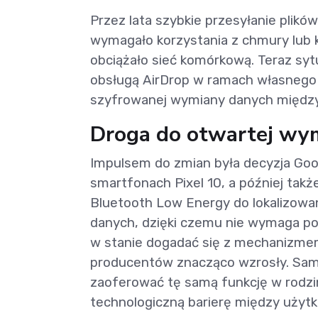
Przez lata szybkie przesyłanie plik
wymagało korzystania z chmury lub k
obciążało sieć komórkową. Teraz sy
obsługą AirDrop w ramach własnego Q
szyfrowanej wymiany danych międz
Droga do otwartej wy
Impulsem do zmian była decyzja Goo
smartfonach Pixel 10, a później takż
Bluetooth Low Energy do lokalizowan
danych, dzięki czemu nie wymaga poł
w stanie dogadać się z mechanizme
producentów znacząco wzrosły. Samsu
zaoferować tę samą funkcję w rodzi
technologiczną barierę między użyt