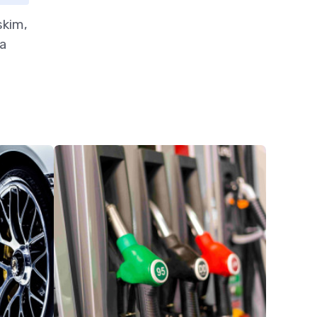
skim,
ra