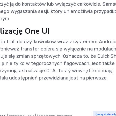
zyć ją do kontaktów lub wyłączyć całkowicie. Sam
go wygaszania sesji, który uniemożliwia przypad
nnym.
lizację One UI
ja trafi do użytkowników wraz z systemem Android
 Ponieważ transfer opiera się wyłącznie na modułac
iduje się zmian sprzętowych. Oznacza to, że Quick S
ię nie tylko w tegorocznych flagowcach, lecz także
otrzymują aktualizacje OTA. Testy wewnętrzne mają
fala udostępnień przewidziana jest na pierwsze
(wszystkie art
SEO | programowanie | żeglarstwo | lotnictwo