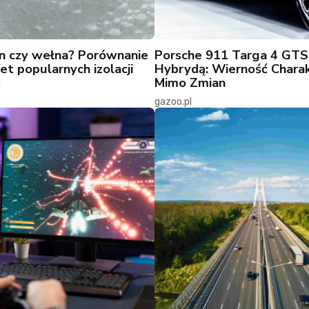
n czy wełna? Porównanie
Porsche 911 Targa 4 GTS
et popularnych izolacji
Hybrydą: Wierność Chara
Mimo Zmian
l
gazoo.pl