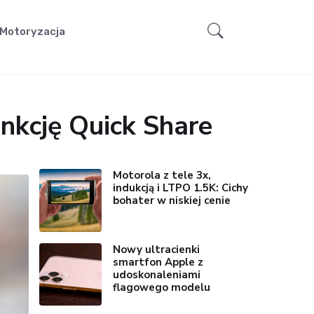
Motoryzacja
nkcję Quick Share
Motorola z tele 3x,
indukcją i LTPO 1.5K: Cichy
bohater w niskiej cenie
Nowy ultracienki
smartfon Apple z
udoskonaleniami
flagowego modelu