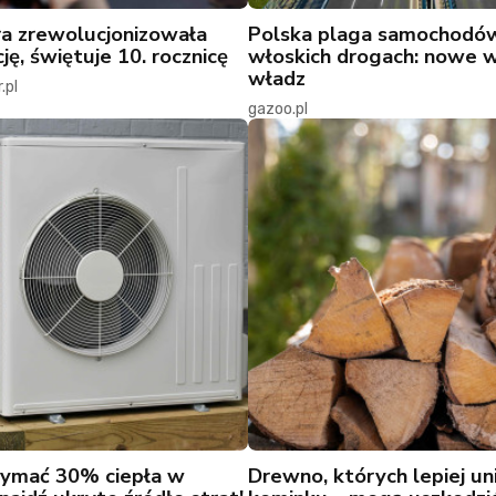
ra zrewolucjonizowała
Polska plaga samochodó
ję, świętuje 10. rocznicę
włoskich drogach: nowe 
władz
.pl
gazoo.pl
zymać 30% ciepła w
Drewno, których lepiej un