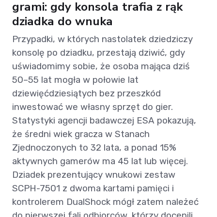
grami: gdy konsola trafia z rąk
dziadka do wnuka
Przypadki, w których nastolatek dziedziczy
konsolę po dziadku, przestają dziwić, gdy
uświadomimy sobie, że osoba mająca dziś
50–55 lat mogła w połowie lat
dziewięćdziesiątych bez przeszkód
inwestować we własny sprzęt do gier.
Statystyki agencji badawczej ESA pokazują,
że średni wiek gracza w Stanach
Zjednoczonych to 32 lata, a ponad 15%
aktywnych gamerów ma 45 lat lub więcej.
Dziadek prezentujący wnukowi zestaw
SCPH-7501 z dwoma kartami pamięci i
kontrolerem DualShock mógł zatem należeć
do pierwszej fali odbiorców, którzy docenili