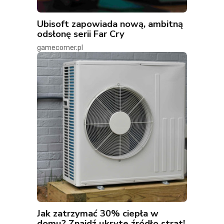
Ubisoft zapowiada nową, ambitną
odsłonę serii Far Cry
gamecorner.pl
Jak zatrzymać 30% ciepła w
domu? Znajdź ukryte źródło strat!