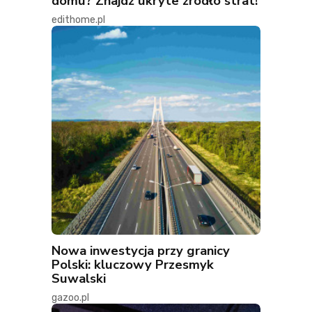
domu? Znajdź ukryte źródło strat!
edithome.pl
Nowa inwestycja przy granicy
Polski: kluczowy Przesmyk
Suwalski
gazoo.pl