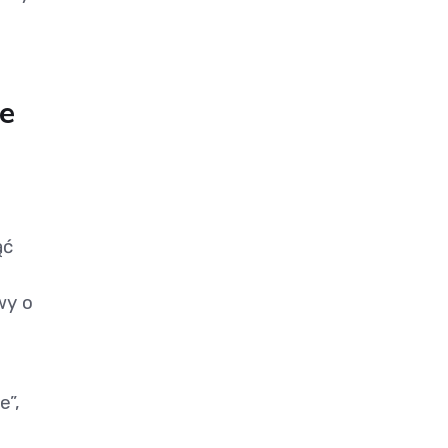
ie
ąć
wy o
e”,