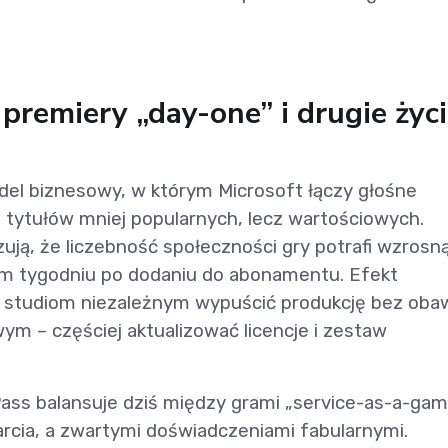
premiery „day-one” i drugie życ
odel biznesowy, w którym Microsoft łączy głośne
 tytułów mniej popularnych, lecz wartościowych.
ją, że liczebność społeczności gry potrafi wzrosn
ym tygodniu po dodaniu do abonamentu. Efekt
 studiom niezależnym wypuścić produkcję bez oba
ym – częściej aktualizować licencje i zestaw
ass balansuje dziś między grami „service-as-a-gam
cia, a zwartymi doświadczeniami fabularnymi.