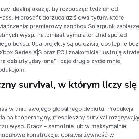
czy idealną okazją, by rozpocząć tydzień od
ss. Microsoft dorzuca dziś dwa tytuły, które
wiadczenia: premierowy sandbox Solarpunk zabierz
iebnych wysp, natomiast symulator Undisputed
ego boksu. Oba projekty są od dzisiaj dostępne bez
ox Series X|S oraz PC i znakomicie ilustrują strat
ra debiuty „day-one” i daje drugie życie mniej
odukcjom.
zny survival, w którym liczy się
ass w dniu swojego globalnego debiutu. Produkcja
a na kooperacyjny, niespieszny survival rozgrywają
trzu wysp. Gracz – samotnie lub w maksymalnie
odułowe konstrukcje, uprawia żywność w