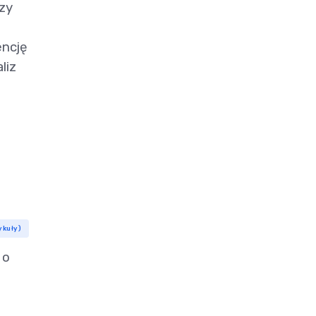
zy
encję
liz
ykuły)
 o