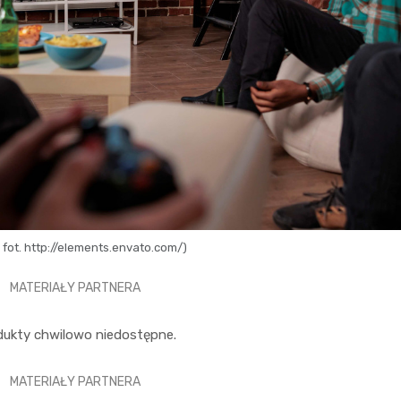
: fot. http://elements.envato.com/)
MATERIAŁY PARTNERA
dukty chwilowo niedostępne.
MATERIAŁY PARTNERA