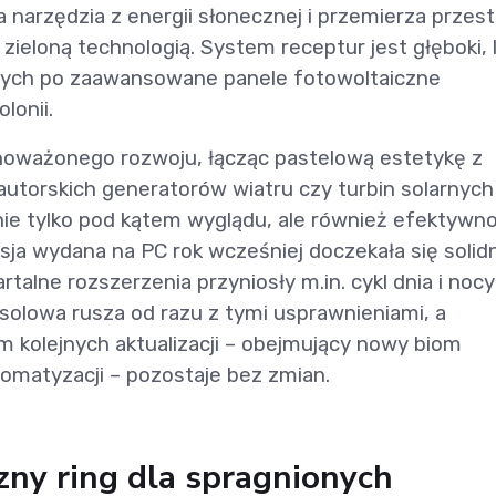
arzędzia z energii słonecznej i przemierza przes
eloną technologią. System receptur jest głęboki, 
ych po zaawansowane panele fotowoltaiczne
lonii.
wnoważonego rozwoju, łącząc pastelową estetykę z
 autorskich generatorów wiatru czy turbin solarnych
nie tylko pod kątem wyglądu, ale również efektywno
ja wydana na PC rok wcześniej doczekała się soli
rtalne rozszerzenia przyniosły m.in. cykl dnia i nocy
olowa rusza od razu z tymi usprawnieniami, a
 kolejnych aktualizacji – obejmujący nowy biom
tomatyzacji – pozostaje bez zmian.
zny ring dla spragnionych