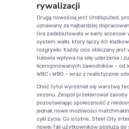
rywalizacji
Drugą nowością jest Undisputed, proj
uznawany za najbardziej dopracowan
Gra zadebiutowała w early accessie
system walki, który łączy 60-klatko
rozgrywki. Każdy cios obliczany jest 
tułowia wpływa na siłę uderzenia i z
licencjonowanych zawodników – od le
WBC i WBO – wraz z realistycznie o
Choć tytuł wyróżniał się warstwą te
sezonu. Zespół przekierował zasoby
pozostawiając społeczność z niedosy
jednak nowe możliwości matchmaking
cykl życia. Co istotne, Steel City In
nowej fali użytkowników posłużą do 