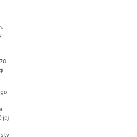
n.
y
 70
ji
ego
a
 jej
esty