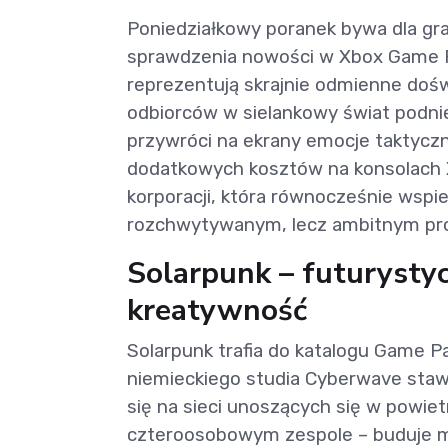
Poniedziałkowy poranek bywa dla gra
sprawdzenia nowości w Xbox Game Pa
reprezentują skrajnie odmienne doś
odbiorców w sielankowy świat podn
przywróci na ekrany emocje taktyczn
dodatkowych kosztów na konsolach Xb
korporacji, która równocześnie wspie
rozchwytywanym, lecz ambitnym pr
Solarpunk – futurystyc
kreatywność
Solarpunk trafia do katalogu Game P
niemieckiego studia Cyberwave stawi
się na sieci unoszących się w powie
czteroosobowym zespole – buduje m