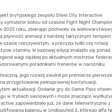
ekt brytyjskiego zespołu Steel City Interactive
y symulator boksu od czasów Fight Night Champio
 w 2023 roku, zbierając pochwały za wielowarstwow
wą płynność animacji z bardziej taktycznym tempem
w czasie rzeczywistym, a precyzja łydki czy rotacji
użycie staminy. W bazowej edycji znalazło się ponad
gend wagi ciężkiej po aktualnych mistrzów federac
dwzorowanymi poradnikami trenerów w narożniku.
chniczną, jego rozwój zwolnił po premierze pierwsz
 na przygotowanie pełnoprawnej kontynuacji,
tem aktualizacji. Dodanie gry do Game Pass otwier
u w trybach sieciowych i może znacząco wydłużyć
teractive zapowiedziało już, że dane telemetryczne z
szlifowania balansu w Undisputed 2, którego alfa t