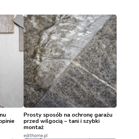
onu
Prosty sposób na ochronę garażu
opinie
przed wilgocią – tani i szybki
montaż
edithome.pl