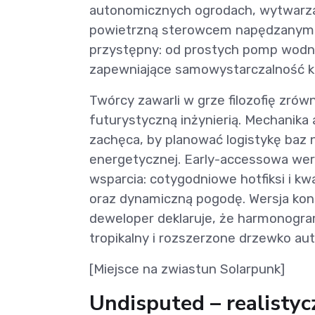
autonomicznych ogrodach, wytwarza n
powietrzną sterowcem napędzanym zi
przystępny: od prostych pomp wodn
zapewniające samowystarczalność ko
Twórcy zawarli w grze filozofię zró
futurystyczną inżynierią. Mechanika
zachęca, by planować logistykę baz 
energetycznej. Early-accessowa wers
wsparcia: cotygodniowe hotfiksi i kwa
oraz dynamiczną pogodę. Wersja kons
deweloper deklaruje, że harmonogram
tropikalny i rozszerzone drzewko au
[Miejsce na zwiastun Solarpunk]
Undisputed – realistyc