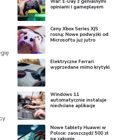
War: E-Day z genialnymi
opiniami i gameplayem
e
Ceny Xbox Series X|S
rosną: Nowe podwyżki od
Microsoftu już jutro
egię
Elektryczne Ferrari
wyprzedane mimo krytyki
Windows 11
automatycznie instaluje
niechciane aplikacje
cy
Nowe tablety Huawei w
Polsce: zaoszczędź 500 zł
na zakupie