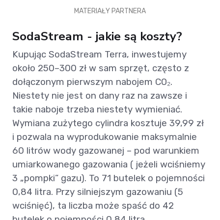
MATERIAŁY PARTNERA
SodaStream - jakie są koszty?
Kupując SodaStream Terra, inwestujemy
około 250–300 zł w sam sprzęt, często z
dołączonym pierwszym nabojem CO₂.
Niestety nie jest on dany raz na zawsze i
takie naboje trzeba niestety wymieniać.
Wymiana zużytego cylindra kosztuje 39,99 zł
i pozwala na wyprodukowanie maksymalnie
60 litrów wody gazowanej – pod warunkiem
umiarkowanego gazowania ( jeżeli wciśniemy
3 „pompki” gazu). To 71 butelek o pojemności
0,84 litra. Przy silniejszym gazowaniu (5
wciśnięć), ta liczba może spaść do 42
butelek o pojemności 0,84 litra.