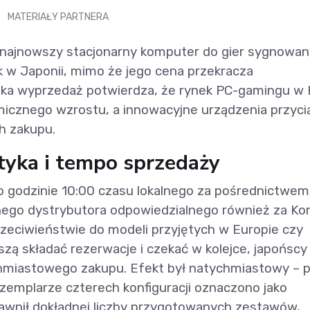
MATERIAŁY PARTNERA
y najnowszy stacjonarny komputer do gier sygnowan
ek w Japonii, mimo że jego cena przekracza
bka wyprzedaż potwierdza, że rynek PC-gamingu w 
micznego wzrostu, a innowacyjne urządzenia przyci
h zakupu.
styka i tempo sprzedaży
 godzinie 10:00 czasu lokalnego za pośrednictwem
nego dystrybutora odpowiedzialnego również za Ko
zeciwieństwie do modeli przyjętych w Europie czy
zą składać rezerwacje i czekać w kolejce, japońscy
hmiastowego zakupu. Efekt był natychmiastowy – 
zemplarze czterech konfiguracji oznaczono jako
jawnił dokładnej liczby przygotowanych zestawów,