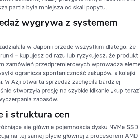
a partia była mniejsza od skali popytu.
zedaż wygrywa z systemem
 zadziałała w Japonii przede wszystkim dlatego, że
nki – kupujesz od razu lub ryzykujesz, że produkt
nizm zamówień przedpremierowych wprowadza elem
syłki ogranicza spontaniczność zakupów, a kolejki
 W Azji otwarta sprzedaż zachęciła bardziej
ie stworzyła presję na szybkie klikanie „kup teraz”
wyczerpania zapasów.
 i struktura cen
 różniące się głównie pojemnością dysku NVMe SSD 
zują na tej samej płycie głównej z procesorem AMD