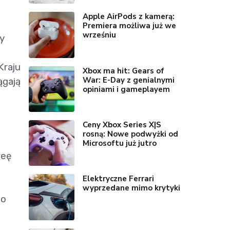
Apple AirPods z kamerą:
Premiera możliwa już we
wrześniu
y
Kraju
Xbox ma hit: Gears of
War: E-Day z genialnymi
ągają
opiniami i gameplayem
Ceny Xbox Series X|S
rosną: Nowe podwyżki od
Microsoftu już jutro
reę
Elektryczne Ferrari
wyprzedane mimo krytyki
po