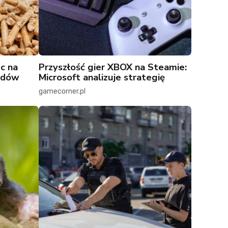
c na
Przyszłość gier XBOX na Steamie:
łędów
Microsoft analizuje strategię
gamecorner.pl