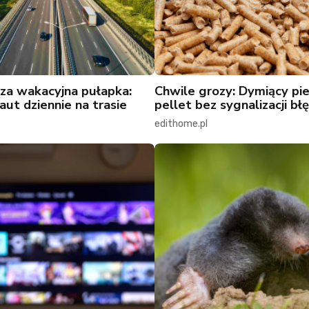
za wakacyjna pułapka:
Chwile grozy: Dymiący pie
aut dziennie na trasie
pellet bez sygnalizacji b
edithome.pl