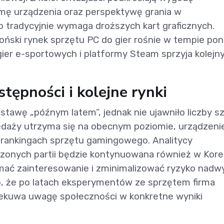
mę urządzenia oraz perspektywę grania w
co tradycyjnie wymaga droższych kart graficznych.
oński rynek sprzętu PC do gier rośnie w tempie po
gier e-sportowych i platformy Steam sprzyja kolej
tępności i kolejne rynki
stawę „późnym latem”, jednak nie ujawniło liczby s
zedaży utrzyma się na obecnym poziomie, urządzeni
rankingach sprzętu gamingowego. Analitycy
iczonych partii będzie kontynuowana również w Kore
ymać zainteresowanie i zminimalizować ryzyko nadw
, że po latach eksperymentów ze sprzętem firma
rzekuwa uwagę społeczności w konkretne wyniki