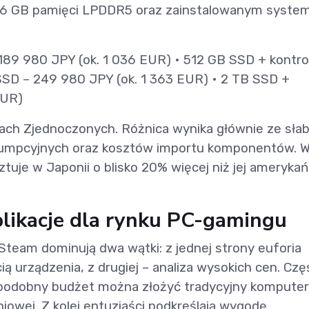
 16 GB pamięci LPDDR5 oraz zainstalowanym syst
89 980 JPY (ok. 1 036 EUR) • 512 GB SSD + kontrol
SSD – 249 980 JPY (ok. 1 363 EUR) • 2 TB SSD +
EUR)
ach Zjednoczonych. Różnica wynika głównie ze sła
nsumpcyjnych oraz kosztów importu komponentów. 
ztuje w Japonii o blisko 20% więcej niż jej amerykań
plikacje dla rynku PC-gamingu
team dominują dwa wątki: z jednej strony euforia
ą urządzenia, z drugiej – analiza wysokich cen. Czę
podobny budżet można złożyć tradycyjny komputer
iowej. Z kolei entuzjaści podkreślają wygodę