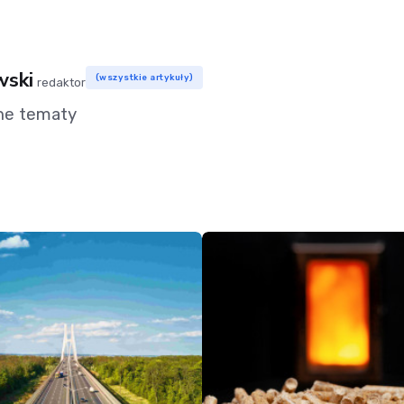
wski
(wszystkie artykuły)
redaktor
ne tematy