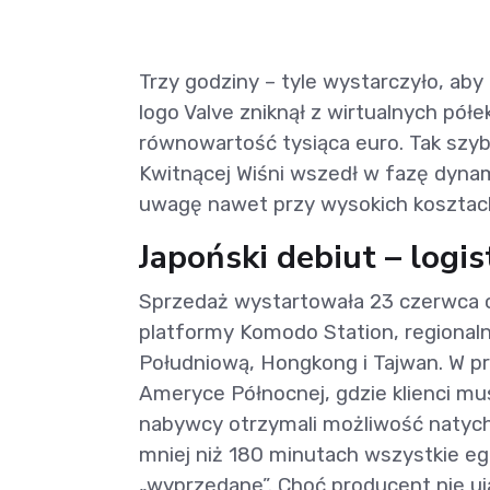
Trzy godziny – tyle wystarczyło, ab
logo Valve zniknął z wirtualnych pół
równowartość tysiąca euro. Tak szy
Kwitnącej Wiśni wszedł w fazę dyna
uwagę nawet przy wysokich kosztac
Japoński debiut – logi
Sprzedaż wystartowała 23 czerwca o
platformy Komodo Station, regional
Południową, Hongkong i Tajwan. W pr
Ameryce Północnej, gdzie klienci mus
nabywcy otrzymali możliwość natyc
mniej niż 180 minutach wszystkie eg
„wyprzedane”. Choć producent nie u