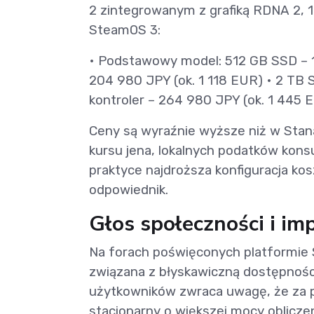
2 zintegrowanym z grafiką RDNA 2,
SteamOS 3:
• Podstawowy model: 512 GB SSD – 1
204 980 JPY (ok. 1 118 EUR) • 2 TB 
kontroler – 264 980 JPY (ok. 1 445 
Ceny są wyraźnie wyższe niż w Stan
kursu jena, lokalnych podatków ko
praktyce najdroższa konfiguracja kos
odpowiednik.
Głos społeczności i im
Na forach poświęconych platformie S
związana z błyskawiczną dostępności
użytkowników zwraca uwagę, że za 
stacjonarny o większej mocy obliczen