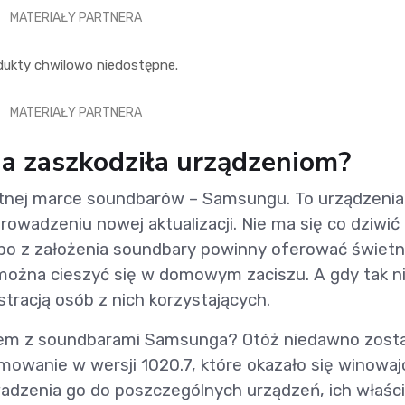
MATERIAŁY PARTNERA
dukty chwilowo niedostępne.
MATERIAŁY PARTNERA
ja zaszkodziła urządzeniom?
etnej marce soundbarów – Samsungu. To urządzenia 
wadzeniu nowej aktualizacji. Nie ma się co dziwić
bo z założenia soundbary powinny oferować świetn
 można cieszyć się w domowym zaciszu. A gdy tak n
stracją osób z nich korzystających.
blem z soundbarami Samsunga? Otóż niedawno zost
wanie w wersji 1020.7, które okazało się winowaj
adzenia go do poszczególnych urządzeń, ich właści