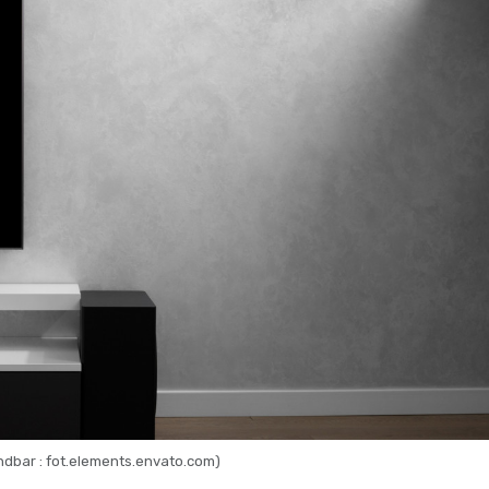
dbar : fot.elements.envato.com)