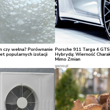
n czy wełna? Porównanie
Porsche 911 Targa 4 GTS
et popularnych izolacji
Hybrydą: Wierność Chara
Mimo Zmian
l
gazoo.pl