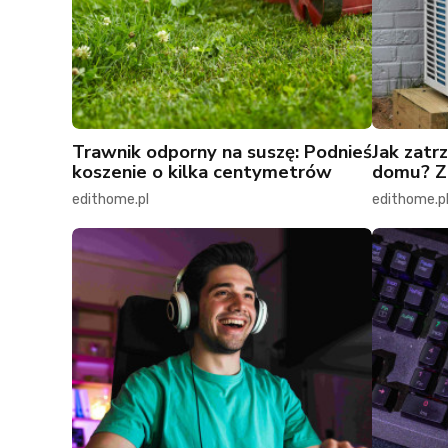
Trawnik odporny na suszę: Podnieś
Jak zatr
koszenie o kilka centymetrów
domu? Zn
edithome.pl
edithome.p