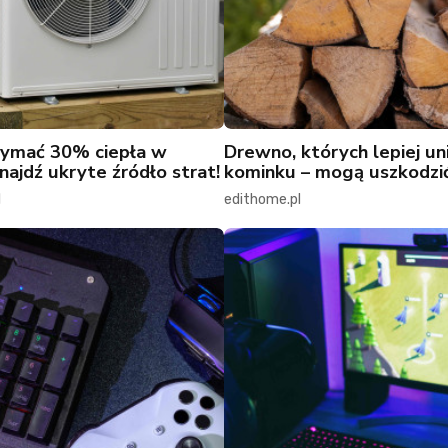
zymać 30% ciepła w
Drewno, których lepiej un
ajdź ukryte źródło strat!
kominku – mogą uszkodzi
l
edithome.pl