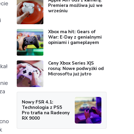
Apple AirPods z kamerą:
ecie
Premiera możliwa już we
wrześniu
i
Xbox ma hit: Gears of
War: E-Day z genialnymi
opiniami i gameplayem
Ceny Xbox Series X|S
kał
rosną: Nowe podwyżki od
Microsoftu już jutro
anie
za
Nowy FSR 4.1:
Technologia z PS5
Pro trafia na Radeony
RX 9000
ocno
k