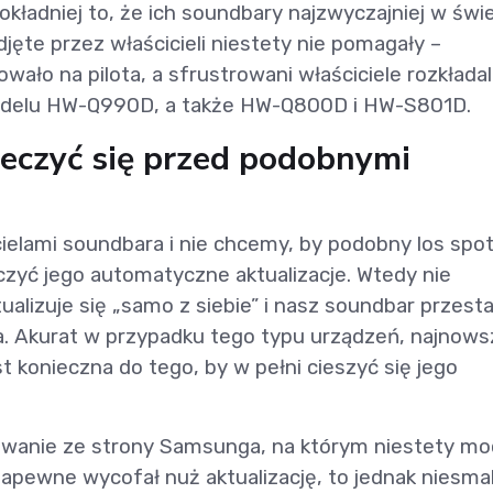
okładniej to, że ich soundbary najzwyczajniej w świ
djęte przez właścicieli niestety nie pomagały –
ało na pilota, a sfrustrowani właściciele rozkładal
 modelu HW-Q990D, a także HW-Q800D i HW-S801D.
ieczyć się przed podobnymi
cielami soundbara i nie chcemy, by podobny los spot
ączyć jego automatyczne aktualizacje. Wtedy nie
alizuje się „samo z siebie” i nasz soundbar przest
ota. Akurat w przypadku tego typu urządzeń, najnows
 konieczna do tego, by w pełni cieszyć się jego
owanie ze strony Samsunga, na którym niestety m
apewne wycofał nuż aktualizację, to jednak niesma