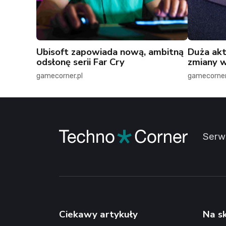
Ubisoft zapowiada nową, ambitną
Duża akt
odsłonę serii Far Cry
zmiany w
gamecorner.pl
gamecorner
Serw
Ciekawy artykuły
Na s