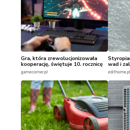
Gra, która zrewolucjonizowała
Styropia
kooperację, świętuje 10. rocznicę
wad i zal
gamecorner.pl
edithome.p